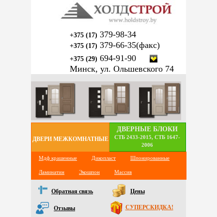
379-98-34
+375 (17)
379-66-35(факс)
+375 (17)
694-91-90
+375 (29)
Минск, ул. Ольшевского 74
ДВЕРНЫЕ БЛОКИ
СТБ 2433-2015, СТБ 1647-
ДВЕРИ МЕЖКОМНАТНЫЕ
2006
Мдф крашенные
Дикопласт
Шпонированные
Ламинатин
Экошпон
Массив
Обратная связь
Цены
СУПЕРСКИДКА!
Отзывы