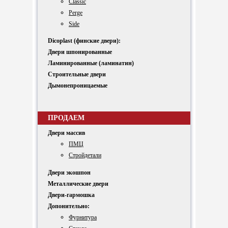
Classic
Perge
Side
Dicoplast (финские двери):
Двери шпонированные
Ламинированные (ламинатин)
Строительные двери
Дымонепроницаемые
ПРОДАЕМ
Двери массив
ПМЦ
Стройдетали
Двери экошпон
Металлические двери
Двери-гармошка
Допонительно:
Фурнитура